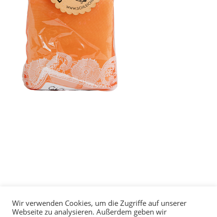
Wir verwenden Cookies, um die Zugriffe auf unserer
© 2024 All Rights Reserved |
Datenschutzerklärung
|
Webseite zu analysieren. Außerdem geben wir
Impressum
| Webseite mit
♥
umgesetzt von