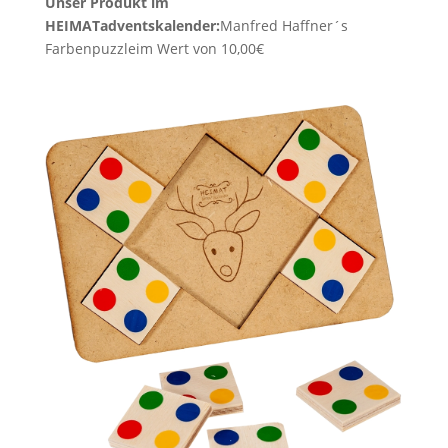
Unser Produkt im
HEIMATadventskalender:
Manfred Haffner´s
Farbenpuzzle
im Wert von 10,00€