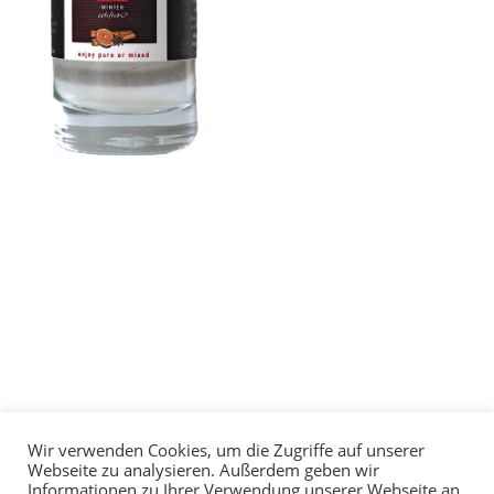
Wir verwenden Cookies, um die Zugriffe auf unserer
© 2024 All Rights Reserved |
Datenschutzerklärung
|
Webseite zu analysieren. Außerdem geben wir
Impressum
| Webseite mit
♥
umgesetzt von
Informationen zu Ihrer Verwendung unserer Webseite an