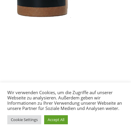
Wir verwenden Cookies, um die Zugriffe auf unserer
© 2024 All Rights Reserved |
Datenschutzerklärung
|
Webseite zu analysieren. Außerdem geben wir
Impressum
| Webseite mit
♥
umgesetzt von
Informationen zu Ihrer Verwendung unserer Webseite an
printline-werbemacher.de
in Herzogenaurach
unsere Partner für Soziale Medien und Analysen weiter.
Cookie Settings
Accept All