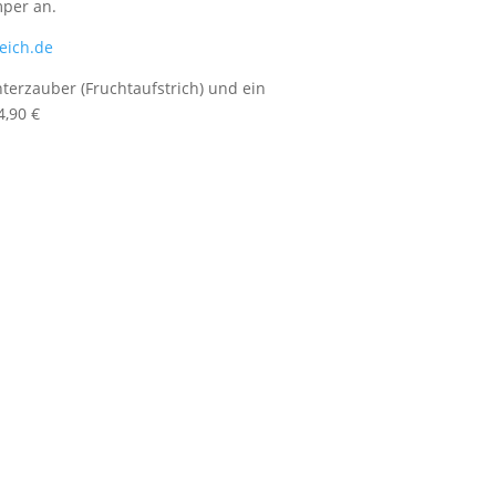
mper an.
eich.de
terzauber (Fruchtaufstrich) und ein
4,90 €