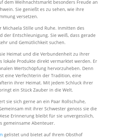
 auf dem Weihnachtsmarkt besonders Freude an
wein. Sie genießt es zu sehen, wie ihre
timmung versetzen.
r Michaela Stille und Ruhe. Inmitten des
 der Entschleunigung. Sie weiß, dass gerade
nkehr und Gemütlichkeit suchen.
sie Heimat und die Verbundenheit zu ihrer
ss lokale Produkte direkt vermarktet werden. Er
gionalen Wertschöpfung hervorzuheben. Denn
st eine Verfechterin der Tradition, eine
terin ihrer Heimat. Mit jedem Schluck ihrer
ringt ein Stück Zauber in die Welt.
rt sie sich gerne an ein Paar Rollschuhe,
emeinsam mit ihrer Schwester genoss sie die
ese Erinnerung bleibt für sie unvergesslich,
das gemeinsame Abenteuer.
om
gelistet und bietet auf Ihrem Obsthof