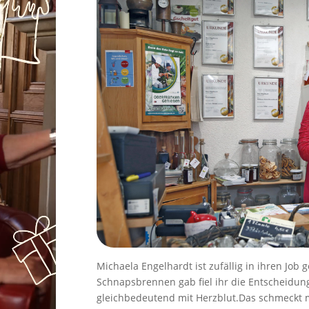
Michaela Engelhardt ist zufällig in ihren Job
Schnapsbrennen gab ﬁel ihr die Entscheidung l
gleichbedeutend mit Herzblut.
Das schmeckt m