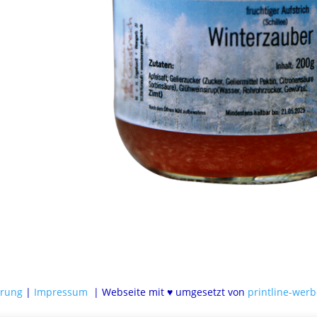
ärung
|
Impressum
| Webseite mit
♥
umgesetzt von
printline-wer