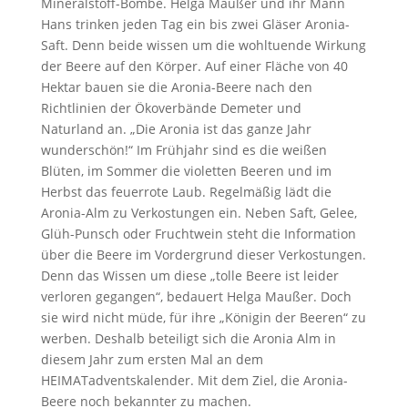
Mineralstoff-Bombe. Helga Maußer und ihr Mann
Hans trinken jeden Tag ein bis zwei Gläser Aronia-
Saft. Denn beide wissen um die wohltuende Wirkung
der Beere auf den Körper. Auf einer Fläche von 40
Hektar bauen sie die Aronia-Beere nach den
Richtlinien der Ökoverbände Demeter und
Naturland an. „Die Aronia ist das ganze Jahr
wunderschön!“ Im Frühjahr sind es die weißen
Blüten, im Sommer die violetten Beeren und im
Herbst das feuerrote Laub. Regelmäßig lädt die
Aronia-Alm zu Verkostungen ein. Neben Saft, Gelee,
Glüh-Punsch oder Fruchtwein steht die Information
über die Beere im Vordergrund dieser Verkostungen.
Denn das Wissen um diese „tolle Beere ist leider
verloren gegangen“, bedauert Helga Maußer. Doch
sie wird nicht müde, für ihre „Königin der Beeren“ zu
werben. Deshalb beteiligt sich die Aronia Alm in
diesem Jahr zum ersten Mal an dem
HEIMATadventskalender. Mit dem Ziel, die Aronia-
Beere noch bekannter zu machen.