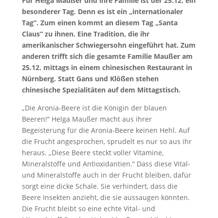
Für Helga Maußer und ihre Familie ist der 25.12. ein
besonderer Tag. Denn es ist ein „internationaler
Tag“. Zum einen kommt an diesem Tag „Santa
Claus“ zu ihnen. Eine Tradition, die ihr
amerikanischer Schwiegersohn eingeführt hat. Zum
anderen trifft sich die gesamte Familie Maußer am
25.12. mittags in einem chinesischen Restaurant in
Nürnberg. Statt Gans und Klößen stehen
chinesische Spezialitäten auf dem Mittagstisch.
„Die Aronia-Beere ist die Königin der blauen
Beeren!“ Helga Maußer macht aus ihrer
Begeisterung für die Aronia-Beere keinen Hehl. Auf
die Frucht angesprochen, sprudelt es nur so aus ihr
heraus. „Diese Beere steckt voller Vitamine,
Mineralstoffe und Antioxidantien.“ Dass diese Vital-
und Mineralstoffe auch in der Frucht bleiben, dafür
sorgt eine dicke Schale. Sie verhindert, dass die
Beere Insekten anzieht, die sie aussaugen könnten.
Die Frucht bleibt so eine echte Vital- und