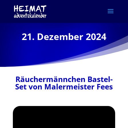
21. Dezember 2024
Räuchermännchen Bastel-
Set von Malermeister Fees